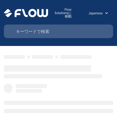
Flow
Solutionsに
移動