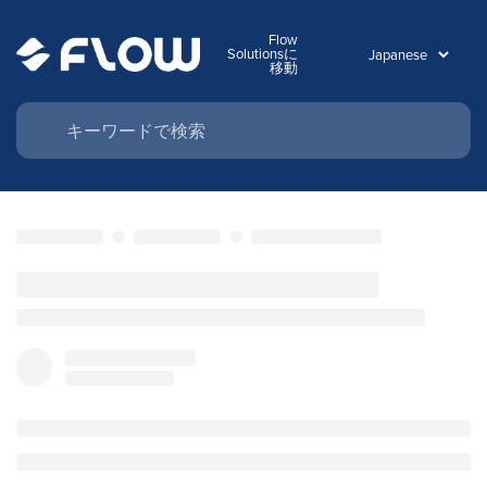
Flow
Solutionsに
移動