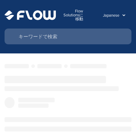
Flow
Solutionsに
移動