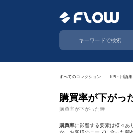
すべてのコレクション
KPI・用語集
購買率が下がっ
購買率が下がった時
購買率
に影響する要素は様々あ
か、お客様のニーズに合った商