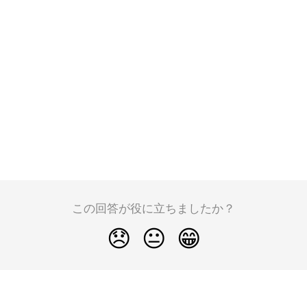
この回答が役に立ちましたか？
😞
😐
😁