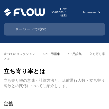
Flow
Solutionsに
移動
すべてのコレクション
KPI・用語集
KPI用語集
立ち寄り率
とは
立ち寄り率とは
立ち寄り率の意味・計算方法と、店前通行人数・立ち寄り
客数との関係についてご紹介します。
定義