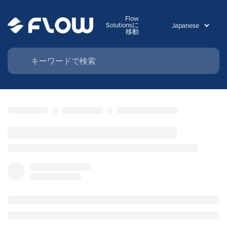
Flow
Solutionsに
移動